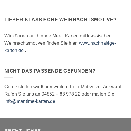
auf
auf
der
der
Produktseite
Produktseite
LIEBER KLASSISCHE WEIHNACHTSMOTIVE?
gewählt
gewählt
werden
werden
Wir können auch ohne Meer. Karten mit klassischen
Weihnachtsmotiven finden Sie hier:
www.nachhaltige-
karten.de
.
NICHT DAS PASSENDE GEFUNDEN?
Gerne stellen wir Ihnen weitere Foto-Motive zur Auswahl.
Rufen Sie uns an 04852 – 83 978 22 oder mailen Sie:
info@maritime-karten.de
RECHTLICHES