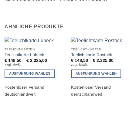
ÄHNLICHE PRODUKTE
TEELICHT-KARTEN
TEELICHT-KARTEN
Teelichtkarte Lübeck
Teelichtkarte Rostock
€
148,50
–
€
2.325,00
€
148,50
–
€
2.325,00
zzgl. MwSt.
zzgl. MwSt.
AUSFÜHRUNG WÄHLEN
AUSFÜHRUNG WÄHLEN
Dieses
Dieses
Kostenloser Versand
Kostenloser Versand
Produkt
Produkt
weist
weist
deutschlandweit
deutschlandweit
mehrere
mehrere
Varianten
Varianten
auf.
auf.
Die
Die
Optionen
Optionen
können
können