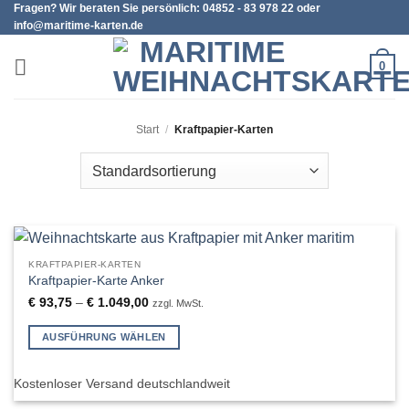
Fragen? Wir beraten Sie persönlich: 04852 - 83 978 22 oder
Zum
info@maritime-karten.de
Inhalt
springen
0
Start
/
Kraftpapier-Karten
KRAFTPAPIER-KARTEN
Kraftpapier-Karte Anker
€
93,75
–
€
1.049,00
zzgl. MwSt.
AUSFÜHRUNG WÄHLEN
Dieses
Produkt
Kostenloser Versand deutschlandweit
weist