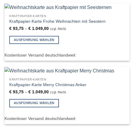
mehrere
Varianten
auf.
KRAFTPAPIER-KARTEN
Die
Kraftpapier-Karte Frohe Weihnachten mit Seestern
Optionen
€
93,75
–
€
1.049,00
zzgl. MwSt.
können
auf
AUSFÜHRUNG WÄHLEN
der
Dieses
Produktseite
Produkt
Kostenloser Versand deutschlandweit
gewählt
weist
werden
mehrere
Varianten
auf.
KRAFTPAPIER-KARTEN
Die
Kraftpapier-Karte Merry Christmas Anker
Optionen
€
93,75
–
€
1.049,00
zzgl. MwSt.
können
auf
AUSFÜHRUNG WÄHLEN
der
Dieses
Produktseite
Produkt
Kostenloser Versand deutschlandweit
gewählt
weist
werden
mehrere