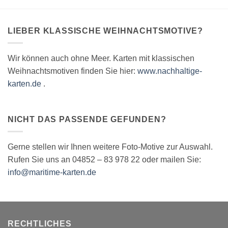
Varianten
auf.
Die
LIEBER KLASSISCHE WEIHNACHTSMOTIVE?
Optionen
können
auf
Wir können auch ohne Meer. Karten mit klassischen
der
Weihnachtsmotiven finden Sie hier:
www.nachhaltige-
Produktseite
karten.de
.
gewählt
werden
NICHT DAS PASSENDE GEFUNDEN?
Gerne stellen wir Ihnen weitere Foto-Motive zur Auswahl.
Rufen Sie uns an 04852 – 83 978 22 oder mailen Sie:
info@maritime-karten.de
RECHTLICHES