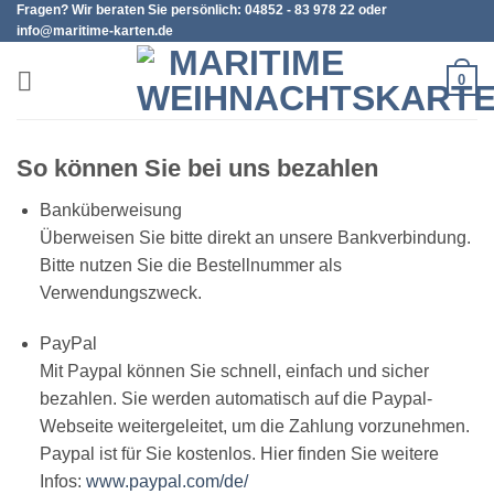
Fragen? Wir beraten Sie persönlich: 04852 - 83 978 22 oder
Zum
info@maritime-karten.de
Inhalt
springen
0
So können Sie bei uns bezahlen
Banküberweisung
Überweisen Sie bitte direkt an unsere Bankverbindung.
Bitte nutzen Sie die Bestellnummer als
Verwendungszweck.
PayPal
Mit Paypal können Sie schnell, einfach und sicher
bezahlen. Sie werden automatisch auf die Paypal-
Webseite weitergeleitet, um die Zahlung vorzunehmen.
Paypal ist für Sie kostenlos. Hier finden Sie weitere
Infos:
www.paypal.com/de/